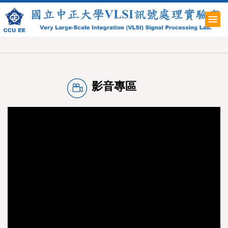
跳
到
主
要
內
容
區
影音專區